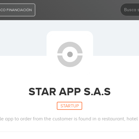
CO FINANCIACIÓN
STAR APP S.A.S
STARTUP
ile app to order from the customer is found in a restaurant, hotel 