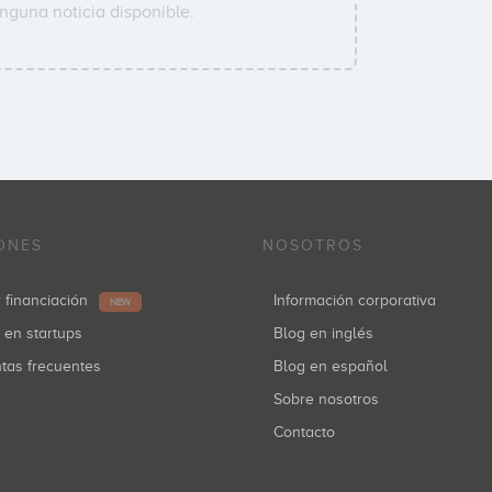
nguna noticia disponible.
ONES
NOSOTROS
r financiación
Información corporativa
NEW
r en startups
Blog en inglés
ntas frecuentes
Blog en español
Sobre nosotros
Contacto