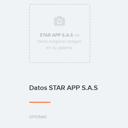
STAR APP S.A.S
no
tiene ninguna imágen
en su galería.
Datos STAR APP S.A.S
OFICINAS