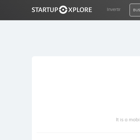
Invertir
BUS
BUSCO FINANCIACIÓN
REGISTRO
ACCESO
Inicio
Invertir
It is a mob