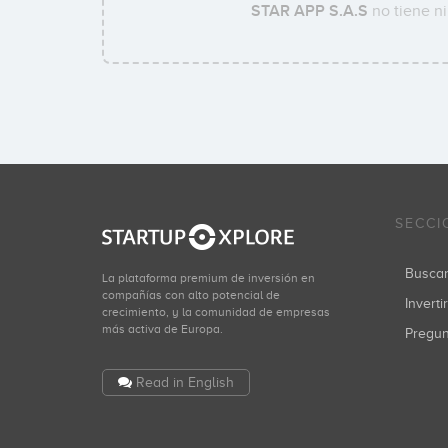
STAR APP S.A.S
no tiene ni
SECCI
Busca
La plataforma premium de inversión en
compañías con alto potencial de
Inverti
crecimiento, y la comunidad de empresas
más activa de Europa.
Pregu
Read in English