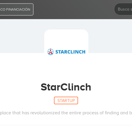
CO FINANCIACIÓN
StarClinch
STARTUP
lace that has revolutionized the entire process of finding and b