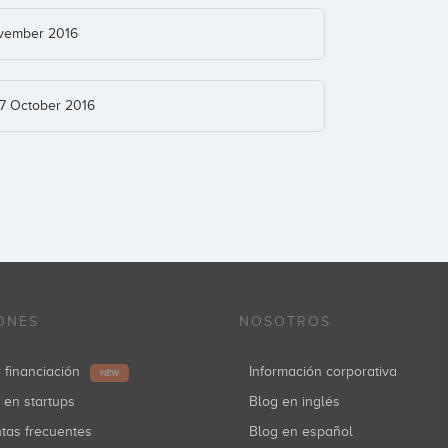
ovember 2016
07 October 2016
ONES
NOSOTROS
r financiación
Información corporativa
NEW
r en startups
Blog en inglés
ntas frecuentes
Blog en español