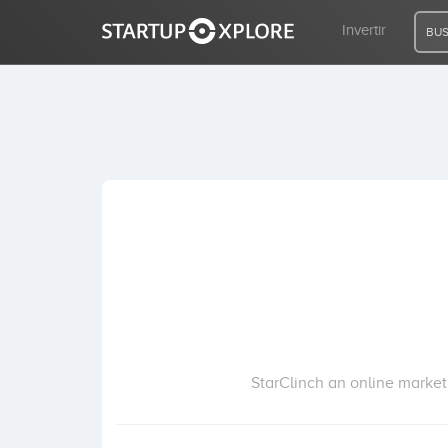
Invertir
BUS
BUSCO FINANCIACIÓN
REGISTRO
ACCESO
Inicio
Invertir
StarClinch an online marketp