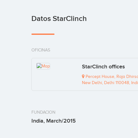
Datos StarClinch
OFICINAS
StarClinch offices
Percept House, Raja Dhirsai
New Delhi, Delhi 110048, Ind
FUNDACION
India, March/2015