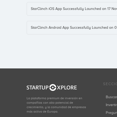
StarClinch iOS App Successfully Launched on 17 N
StarClinch Android App Successfully Launched on 
SECCI
Busca
La plataforma premium de inversión en
compañías con alto potencial de
Inverti
crecimiento, y la comunidad de empresas
más activa de Europa.
Pregu