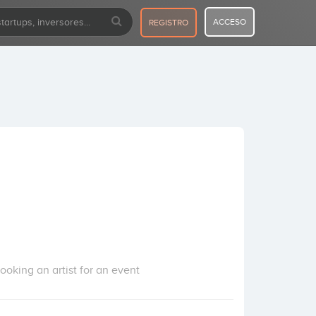
ACCESO
REGISTRO
ooking an artist for an event