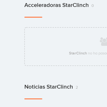
Acceleradoras StarClinch
0
StarClinch
no ha pasa
Noticias StarClinch
2