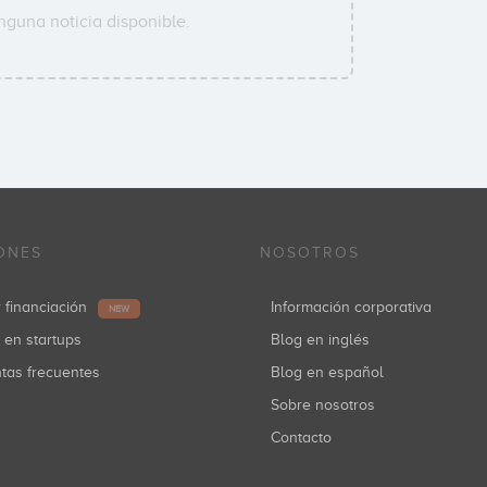
nguna noticia disponible.
ONES
NOSOTROS
r financiación
Información corporativa
NEW
r en startups
Blog en inglés
ntas frecuentes
Blog en español
Sobre nosotros
Contacto