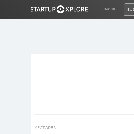
Invertir
BUS
BUSCO FINANCIACIÓN
REGISTRO
ACCESO
Inicio
Invertir
SECTORES