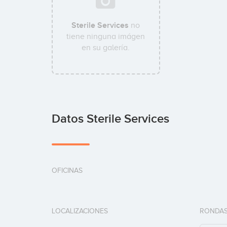
Sterile Services
no
tiene ninguna imágen
en su galería.
Datos Sterile Services
OFICINAS
LOCALIZACIONES
RONDAS