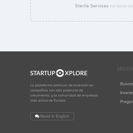
Sterile Services
no tiene ni
SECCI
Busca
La plataforma premium de inversión en
compañías con alto potencial de
Inverti
crecimiento, y la comunidad de empresas
más activa de Europa.
Pregu
Read in English