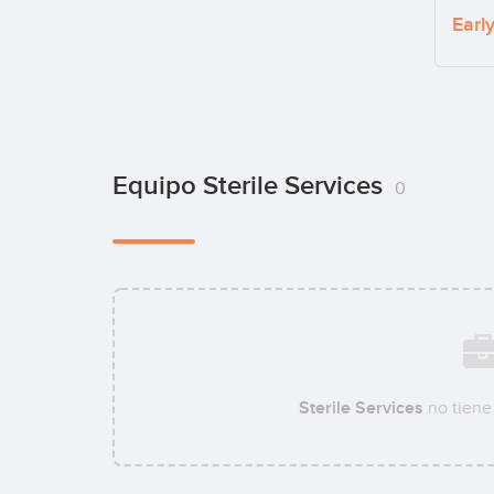
Earl
Equipo Sterile Services
0
Sterile Services
no tiene