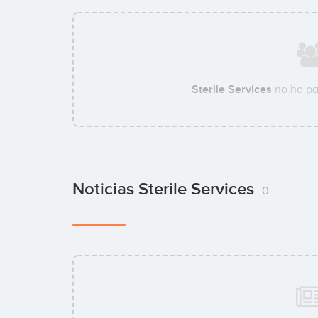
Sterile Services
no ha pa
Noticias Sterile Services
0