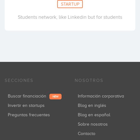
STARTUP
Students network, like Linkedin but for students
SECCIONES
NOSOTROS
Buscar financiación
Información corporativa
NEW
Invertir en startups
Blog en inglés
Preguntas frecuentes
Blog en español
Sobre nosotros
Contacto