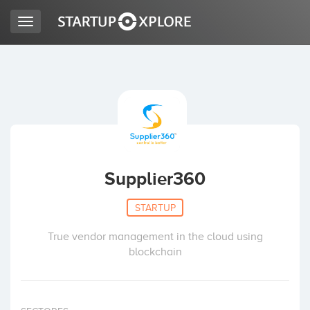
Toggle
navigation
BUSCO FINANCIACIÓN
REGISTRO
ACCESO
Supplier360
STARTUP
True vendor management in the cloud using
blockchain
Inicio