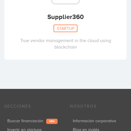
Supplier360
STARTUP
True vendor management in the cloud using
blockchain
SECCIONES
NOSOTROS
Buscar financiación
Información corporativa
NEW
Invertir en startups
Blog en inglés