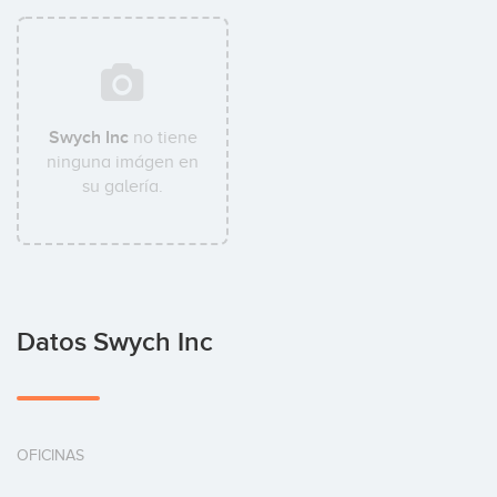
Swych Inc
no tiene
ninguna imágen en
su galería.
Datos Swych Inc
OFICINAS