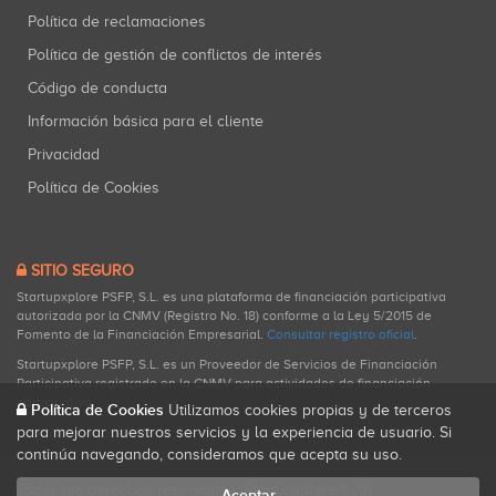
Política de reclamaciones
Política de gestión de conflictos de interés
Código de conducta
Información básica para el cliente
Privacidad
Política de Cookies
SITIO SEGURO
Startupxplore PSFP, S.L. es una plataforma de financiación participativa
autorizada por la CNMV (Registro No. 18) conforme a la Ley 5/2015 de
Fomento de la Financiación Empresarial.
Consultar registro oficial
.
Startupxplore PSFP, S.L. es un Proveedor de Servicios de Financiación
Participativa registrado en la CNMV para actividades de financiación
participativa.
Política de Cookies
Utilizamos cookies propias y de terceros
para mejorar nuestros servicios y la experiencia de usuario. Si
continúa navegando, consideramos que acepta su uso.
Todos los derechos reservados. Startupxplore ® {0}.
Aceptar