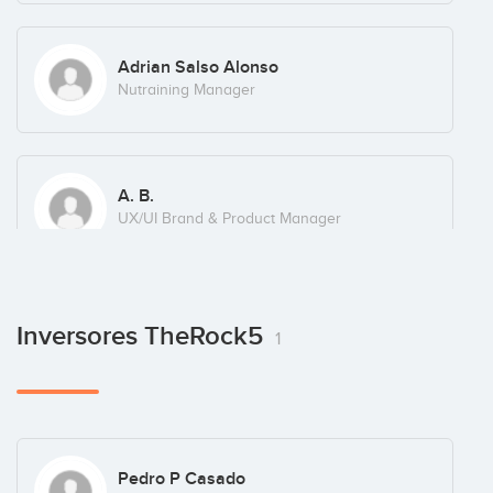
Adrian Salso Alonso
Nutraining Manager
A. B.
UX/UI Brand & Product Manager
Inversores TheRock5
1
Pedro P Casado