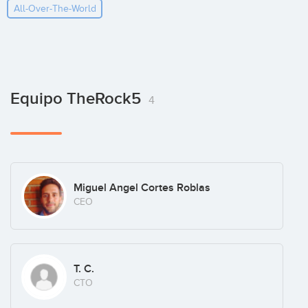
All-Over-The-World
Equipo TheRock5
4
Miguel Angel Cortes Roblas
CEO
T. C.
CTO