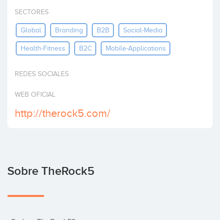
Invertir
SECTORES
Global
Branding
B2B
Social-Media
Health-Fitness
B2C
Mobile-Applications
REDES SOCIALES
WEB OFICIAL
http://therock5.com/
Sobre TheRock5