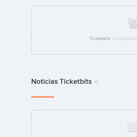
Ticketbits
no ha pasad
Noticias Ticketbits
0