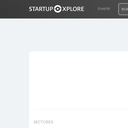
Invertir
BUS
BUSCO FINANCIACIÓN
REGISTRO
ACCESO
Inicio
Invertir
SECTORES