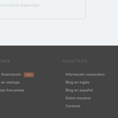
na noticia disponible.
ONES
NOSOTROS
r financiación
Información corporativa
NEW
r en startups
Blog en inglés
ntas frecuentes
Blog en español
Sobre nosotros
Contacto