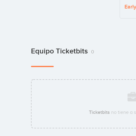
Earl
Equipo Ticketbits
0
Ticketbits
no tiene a 