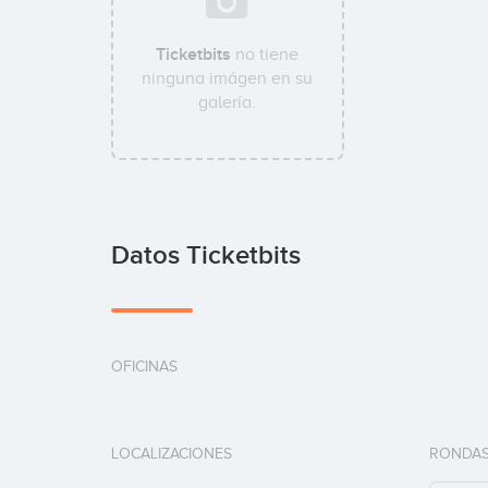
Ticketbits
no tiene
ninguna imágen en su
galería.
Datos Ticketbits
OFICINAS
LOCALIZACIONES
RONDAS