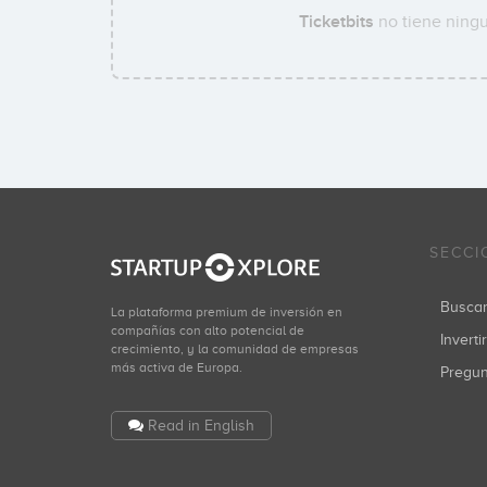
Ticketbits
no tiene ningu
SECCI
Busca
La plataforma premium de inversión en
compañías con alto potencial de
Inverti
crecimiento, y la comunidad de empresas
más activa de Europa.
Pregu
Read in English