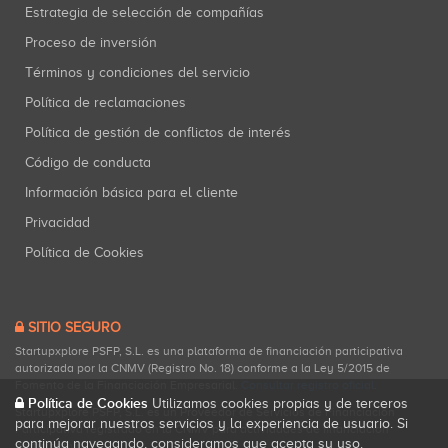
Estrategia de selección de compañías
Proceso de inversión
Términos y condiciones del servicio
Política de reclamaciones
Política de gestión de conflictos de interés
Código de conducta
Información básica para el cliente
Privacidad
Política de Cookies
SITIO SEGURO
Startupxplore PSFP, S.L. es una plataforma de financiación participativa
autorizada por la CNMV (Registro No. 18) conforme a la Ley 5/2015 de
Fomento de la Financiación Empresarial.
Consultar registro oficial
.
Política de Cookies
Utilizamos cookies propias y de terceros
Startupxplore PSFP, S.L. es un Proveedor de Servicios de Financiación
para mejorar nuestros servicios y la experiencia de usuario. Si
Participativa registrado en la CNMV para actividades de financiación
continúa navegando, consideramos que acepta su uso.
participativa.