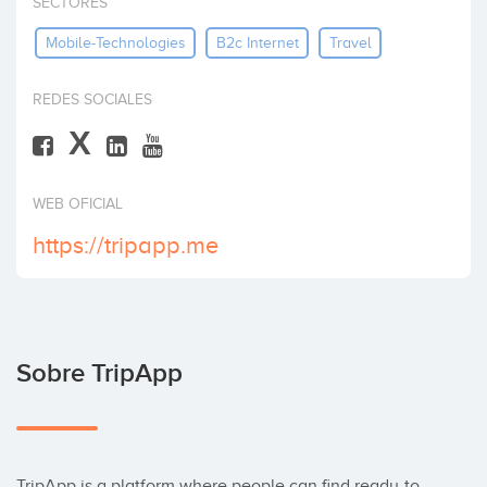
SECTORES
Invertir
Mobile-Technologies
B2c Internet
Travel
REDES SOCIALES
X
WEB OFICIAL
https://tripapp.me
Sobre TripApp
TripApp is a platform where people can find ready-to-