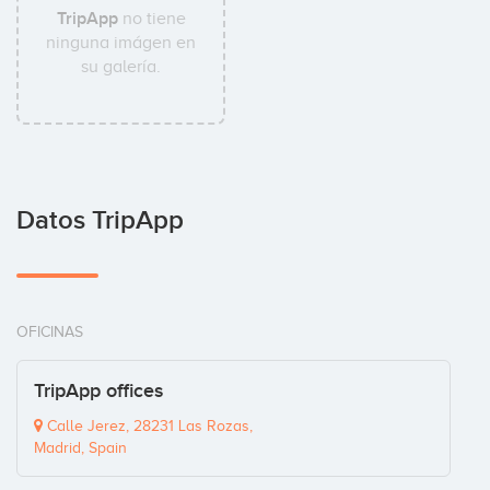
TripApp
no tiene
ninguna imágen en
su galería.
Datos TripApp
OFICINAS
TripApp offices
Calle Jerez, 28231 Las Rozas,
Madrid, Spain