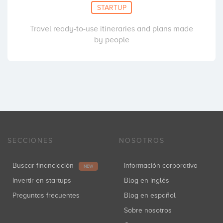
STARTUP
Travel ready-to-use itineraries and plans made
by people
SECCIONES
NOSOTROS
Buscar financiación
Información corporativa
NEW
Invertir en startups
Blog en inglés
Preguntas frecuentes
Blog en español
Sobre nosotros