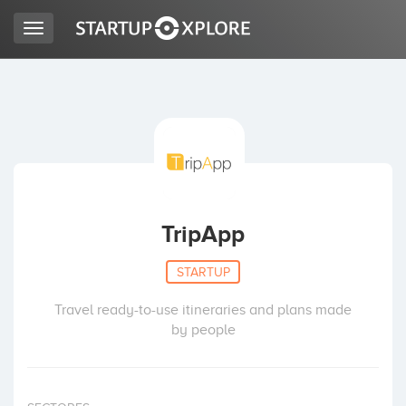
Toggle
navigation
BUSCO FINANCIACIÓN
REGISTRO
ACCESO
TripApp
STARTUP
Travel ready-to-use itineraries and plans made
by people
Inicio