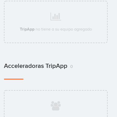
TripApp
no tiene a su equipo agregado
Acceleradoras TripApp
0