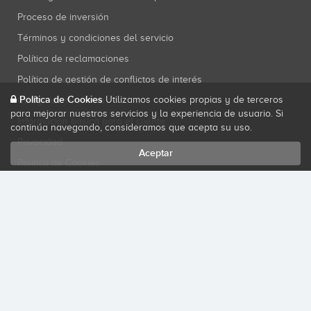
Proceso de inversión
Términos y condiciones del servicio
Política de reclamaciones
Política de gestión de conflictos de interés
Política de Cookies
Utilizamos cookies propias y de terceros
Código de conducta
para mejorar nuestros servicios y la experiencia de usuario. Si
Información básica para el cliente
continúa navegando, consideramos que acepta su uso.
Privacidad
Aceptar
Política de Cookies
SITIO SEGURO
Startupxplore PSFP, S.L. es una plataforma de financiación participativa
autorizada por la CNMV (Registro No. 18) conforme a la Ley 5/2015 de
Fomento de la Financiación Empresarial.
Consultar registro oficial
.
Startupxplore PSFP, S.L. es un Proveedor de Servicios de Financiación
Participativa registrado en la CNMV para actividades de financiación
participativa.