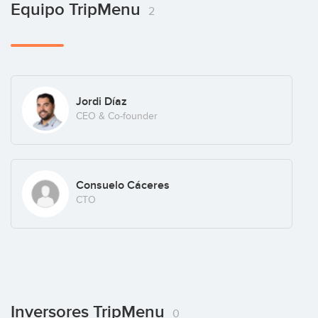
Equipo TripMenu
2
Jordi Díaz
CEO & Co-founder
Consuelo Cáceres
CTO
Inversores TripMenu
0