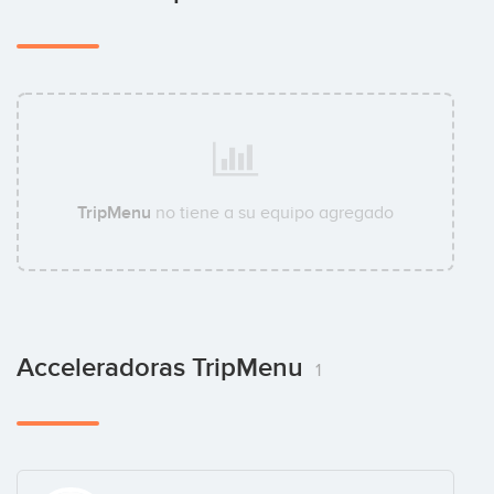
TripMenu
no tiene a su equipo agregado
Acceleradoras TripMenu
1