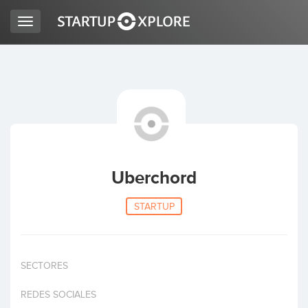
Toggle
navigation
BUSCO FINANCIACIÓN
REGISTRO
ACCESO
Uberchord
STARTUP
SECTORES
Inicio
REDES SOCIALES