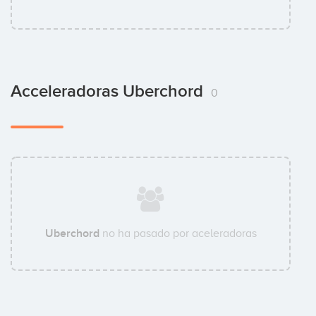
Acceleradoras Uberchord
0
Uberchord
no ha pasado por aceleradoras