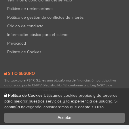
Términos y condiciones del servicio
Política de reclamaciones
Política de gestión de conflictos de interés
Código de conducta
Información básica para el cliente
Privacidad
Política de Cookies
SITIO SEGURO
Startupxplore PSFP, S.L. es una plataforma de financiación participativa
autorizada por la CNMV (Registro No. 18) conforme a la Ley 5/2015 de
Fomento de la Financiación Empresarial.
Consultar registro oficial
.
Política de Cookies
Utilizamos cookies propias y de terceros
Startupxplore PSFP, S.L. es un Proveedor de Servicios de Financiación
para mejorar nuestros servicios y la experiencia de usuario. Si
Participativa registrado en la CNMV para actividades de financiación
continúa navegando, consideramos que acepta su uso.
participativa.
Aceptar