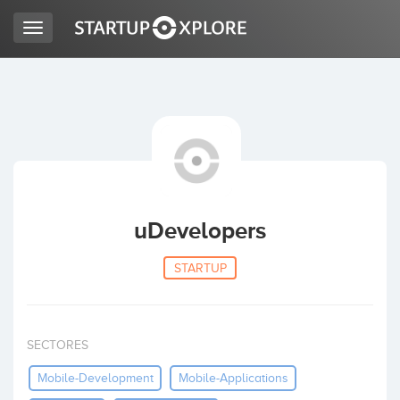
Toggle
navigation
BUSCO FINANCIACIÓN
REGISTRO
ACCESO
uDevelopers
STARTUP
SECTORES
Inicio
Mobile-Development
Mobile-Applications