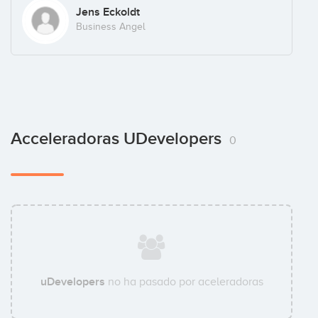
Jens Eckoldt
Business Angel
Acceleradoras UDevelopers
0
uDevelopers
no ha pasado por aceleradoras