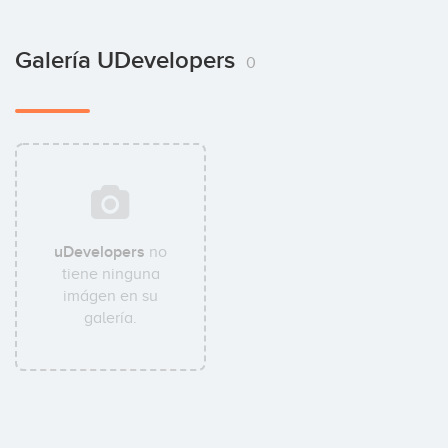
Galería UDevelopers
0
uDevelopers
no
tiene ninguna
imágen en su
galería.