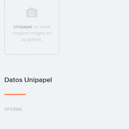
Unipapel
no tiene
ninguna imágen en
su galería.
Datos Unipapel
OFICINAS