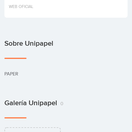
Invertir
WEB OFICIAL
Sobre Unipapel
PAPER
Galería Unipapel
0