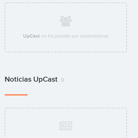
UpCast
no ha pasado por aceleradoras
Noticias UpCast
0