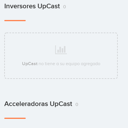
Inversores UpCast
0
UpCast
no tiene a su equipo agregado
Acceleradoras UpCast
0