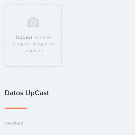
UpCast
no tiene
ninguna imágen en
su galería.
Datos UpCast
OFICINAS