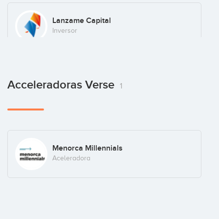
Lanzame Capital
Inversor
Spark Capital
Acceleradoras Verse
1
Inversor
eVentures
Inversor
Menorca Millennials
Aceleradora
Bernardo Hernández
Business Angel