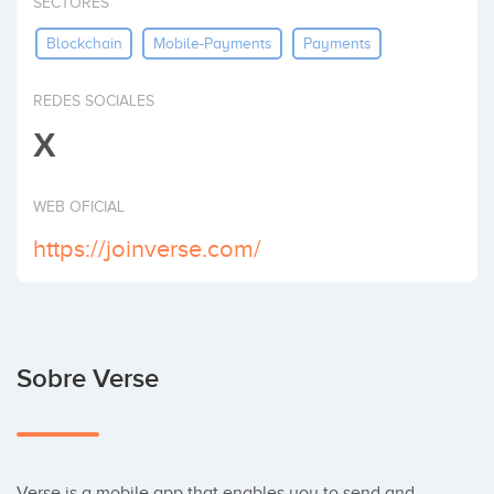
SECTORES
Invertir
Blockchain
Mobile-Payments
Payments
REDES SOCIALES
X
WEB OFICIAL
https://joinverse.com/
Sobre Verse
Verse is a mobile app that enables you to send and 