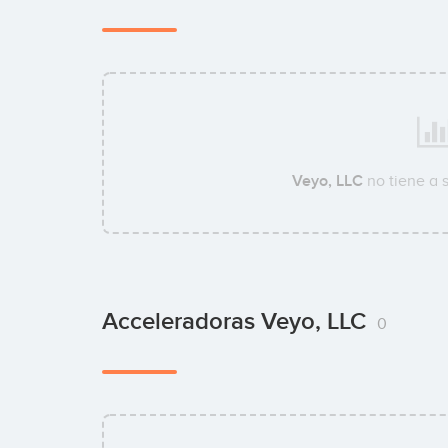
Veyo, LLC
no tiene a 
Acceleradoras Veyo, LLC
0