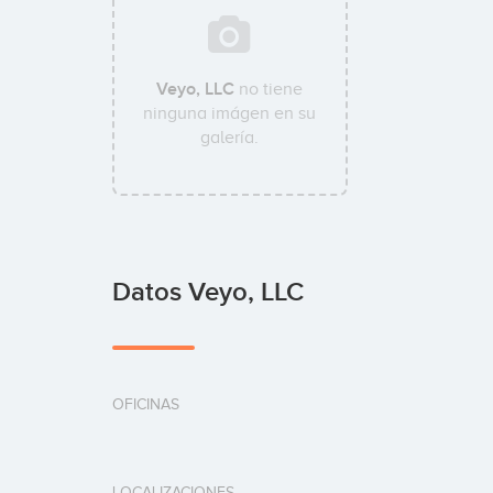
Veyo, LLC
no tiene
ninguna imágen en su
galería.
Datos Veyo, LLC
OFICINAS
LOCALIZACIONES