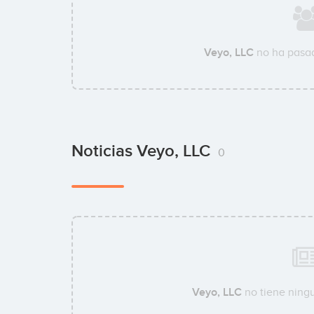
Veyo, LLC
no ha pasad
Noticias Veyo, LLC
0
Veyo, LLC
no tiene ningu