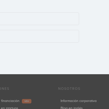
ONES
NOSOTROS
r financiación
Información corporativa
NEW
r en startups
Blog en inglés