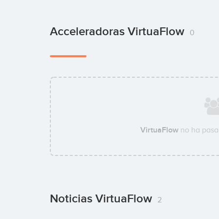
Acceleradoras VirtuaFlow
0
VirtuaFlow
no ha pasa
Noticias VirtuaFlow
2