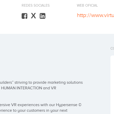
REDES SOCIALES
WEB OFICIAL
X
http://www.vir
C
lders” striving to provide marketing solutions 
CE, HUMAN INTERACTION and VR 
ersive VR experiences with our Hypersense © 
rience to your customers in your next 