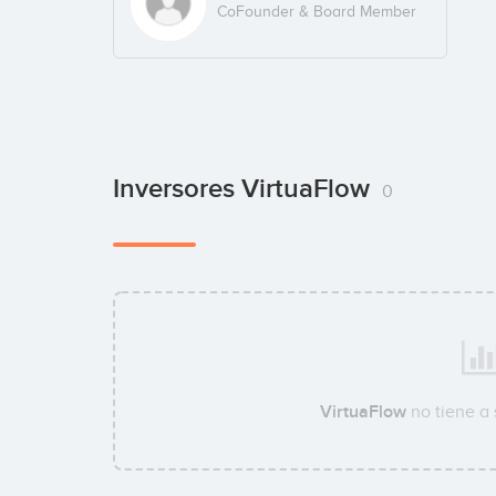
CoFounder & Board Member
Inversores VirtuaFlow
0
VirtuaFlow
no tiene a