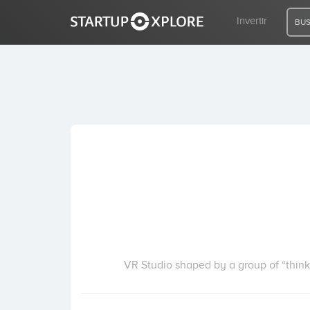
Invertir
BUS
BUSCO FINANCIACIÓN
REGISTRO
ACCESO
Inicio
Invertir
VR Studio shaped by a group of “thinke