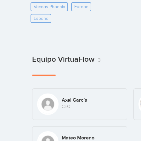
Vacoas-Phoenix
Europe
España
Equipo VirtuaFlow
3
Axel García
CEO
Mateo Moreno