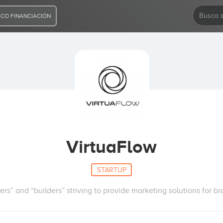
CO FINANCIACIÓN
VirtuaFlow
STARTUP
rs” and “builders” striving to provide marketing solutions for 