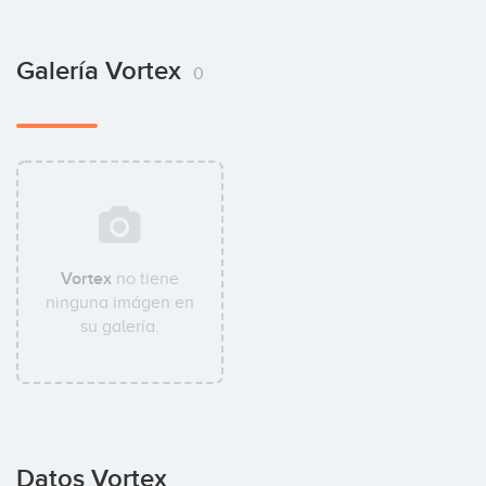
Galería Vortex
0
Vortex
no tiene
ninguna imágen en
su galería.
Datos Vortex