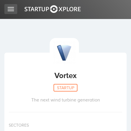
Toggle
navigation
BUSCO FINANCIACIÓN
REGISTRO
ACCESO
Vortex
STARTUP
The next wind turbine generation
Inicio
SECTORES