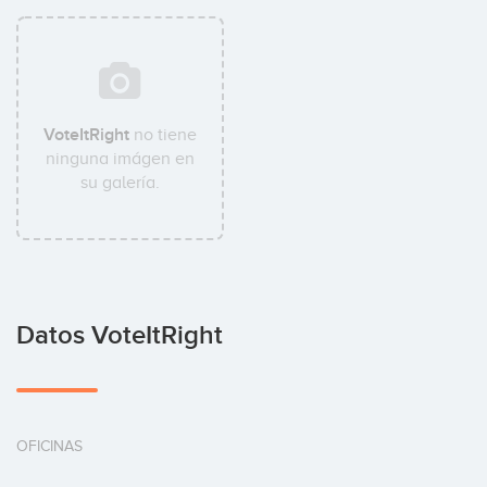
VoteItRight
no tiene
ninguna imágen en
su galería.
Datos VoteItRight
OFICINAS