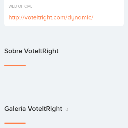
Invertir
WEB OFICIAL
http://voteitright.com/dynamic/
Sobre VoteItRight
Galería VoteItRight
0