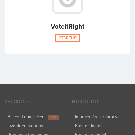
VoteItRight
STARTUP
SECCIONES
NOSOTROS
Buscar financiación
Información corporativa
NEW
Invertir en startups
Blog en inglés
Preguntas frecuentes
Blog en español