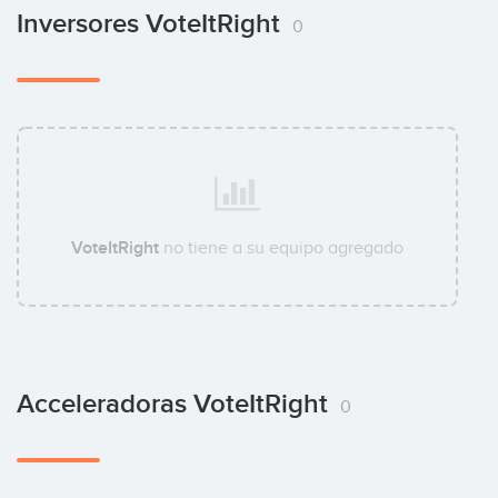
Inversores VoteItRight
0
VoteItRight
no tiene a su equipo agregado
Acceleradoras VoteItRight
0