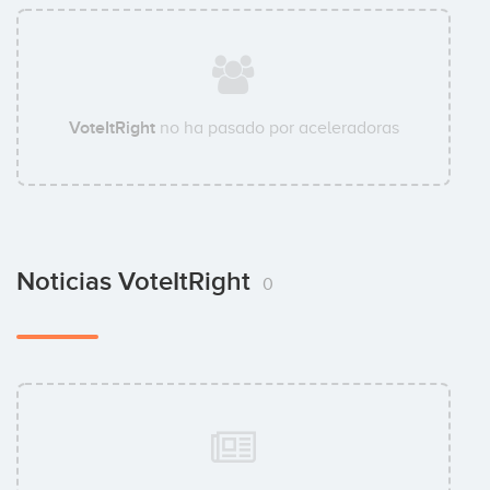
VoteItRight
no ha pasado por aceleradoras
Noticias VoteItRight
0