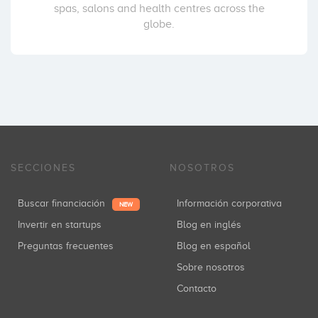
spas, salons and health centres across the
globe.
SECCIONES
NOSOTROS
Buscar financiación
Información corporativa
NEW
Invertir en startups
Blog en inglés
Preguntas frecuentes
Blog en español
Sobre nosotros
Contacto