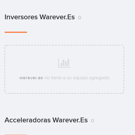
Inversores Warever.es
0
warever.es
no tiene a su equipo agregado
Acceleradoras Warever.es
0