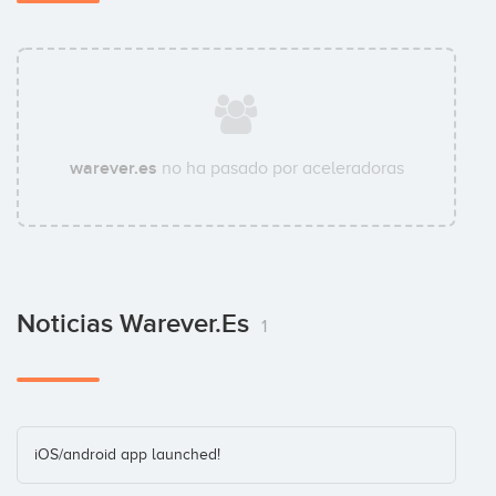
warever.es
no ha pasado por aceleradoras
Noticias Warever.es
1
iOS/android app launched!