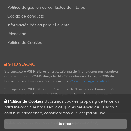
Política de gestión de conflictos de interés
Código de conducta
Información básica para el cliente
Privacidad
Política de Cookies
SITIO SEGURO
Startupxplore PSFP, S.L. es una plataforma de financiación participativa
autorizada por la CNMV (Registro No. 18) conforme a la Ley 5/2015 de
Fomento de la Financiación Empresarial.
Consultar registro oficial
.
Startupxplore PSFP, S.L. es un Proveedor de Servicios de Financiación
Participativa registrado en la CNMV para actividades de financiación
participativa.
Política de Cookies
Utilizamos cookies propias y de terceros
para mejorar nuestros servicios y la experiencia de usuario. Si
continúa navegando, consideramos que acepta su uso.
Todos los derechos reservados. Startupxplore ® {0}.
Aceptar