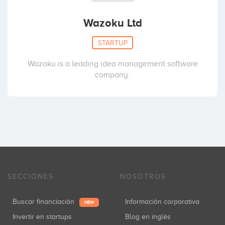
Wazoku Ltd
STARTUP
Wazoku is a leading idea management software
company.
SECCIONES
NOSOTROS
Buscar financiación
Información corporativa
NEW
Invertir en startups
Blog en inglés