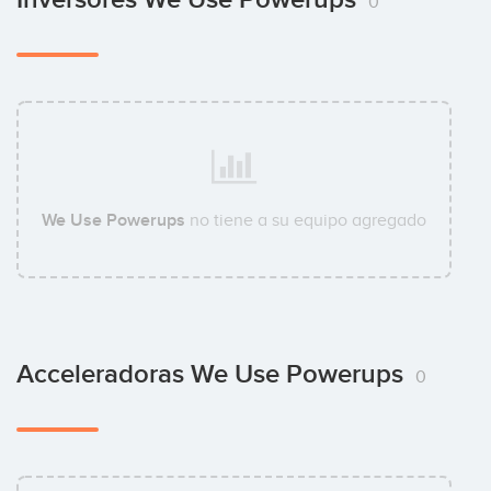
0
We Use Powerups
no tiene a su equipo agregado
Acceleradoras We Use Powerups
0