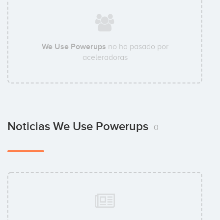
We Use Powerups
no ha pasado por
aceleradoras
Noticias We Use Powerups
0