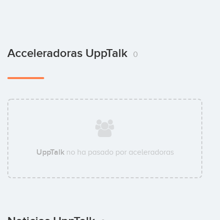
Acceleradoras UppTalk
0
UppTalk
no ha pasado por aceleradoras