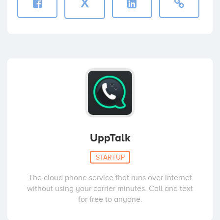
X
UppTalk
STARTUP
The cloud phone service that runs over internet
without using your carrier minutes. Call and text
for free to anyone.