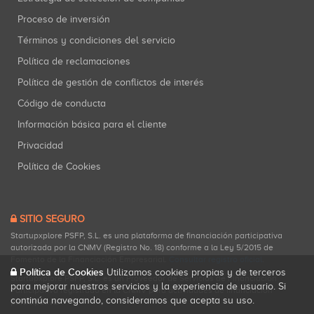
Proceso de inversión
Términos y condiciones del servicio
Política de reclamaciones
Política de gestión de conflictos de interés
Código de conducta
Información básica para el cliente
Privacidad
Política de Cookies
SITIO SEGURO
Startupxplore PSFP, S.L. es una plataforma de financiación participativa
autorizada por la CNMV (Registro No. 18) conforme a la Ley 5/2015 de
Fomento de la Financiación Empresarial.
Consultar registro oficial
.
Política de Cookies
Utilizamos cookies propias y de terceros
Startupxplore PSFP, S.L. es un Proveedor de Servicios de Financiación
para mejorar nuestros servicios y la experiencia de usuario. Si
Participativa registrado en la CNMV para actividades de financiación
continúa navegando, consideramos que acepta su uso.
participativa.