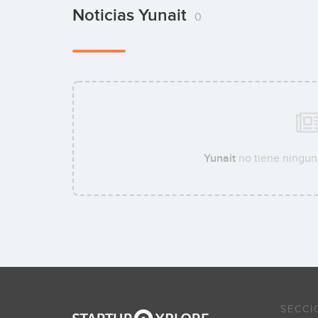
Noticias Yunait
0
Yunait
no tiene ninguna
SECCI