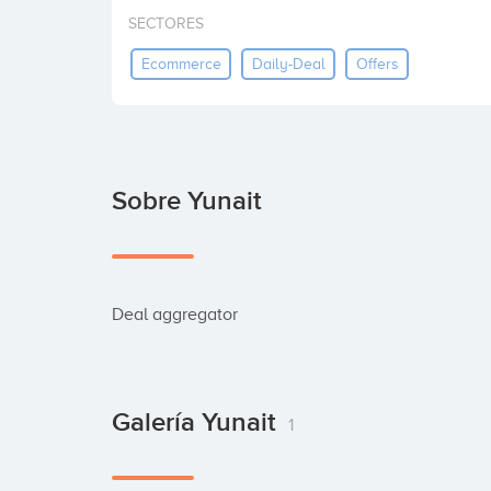
SECTORES
Ecommerce
Daily-Deal
Offers
Sobre Yunait
Deal aggregator
Galería Yunait
1