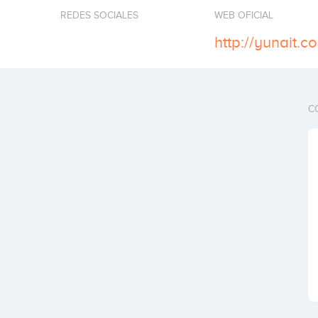
REDES SOCIALES
WEB OFICIAL
http://yunait.c
C