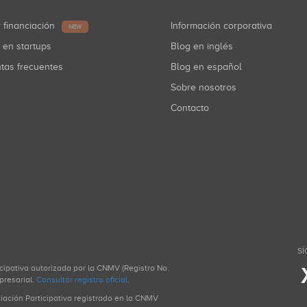
r financiación
Información corporativa
NEW
r en startups
Blog en inglés
ntas frecuentes
Blog en español
Sobre nosotros
Contacto
SÍ
icipativa autorizada por la CNMV (Registro No.
presarial.
Consultar registro oficial
.
ciación Participativa registrado en la CNMV