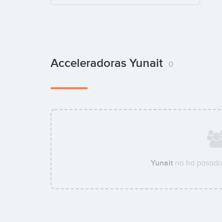
Acceleradoras Yunait
0
Yunait
no ha pasado