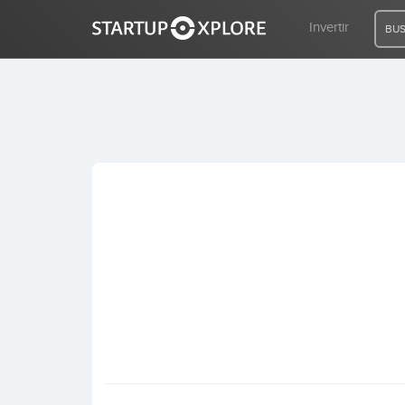
Invertir
BUS
BUSCO FINANCIACIÓN
REGISTRO
ACCESO
Inicio
Invertir