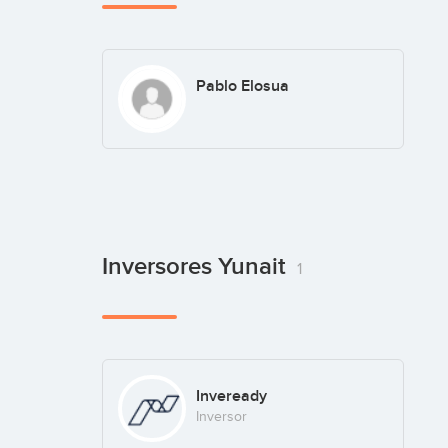
Pablo Elosua
Inversores Yunait
1
Inveready
Inversor