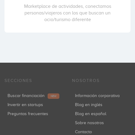
Marketplace de actividades, conectamos
personas/viajeros con los que buscan un
ocio/turismo diferente
SECCIONES
NOSOTROS
Buscar financiación
Información corporativa
NEW
Invertir en startups
Blog en inglés
Preguntas frecuentes
Blog en español
Sobre nosotros
Contacto