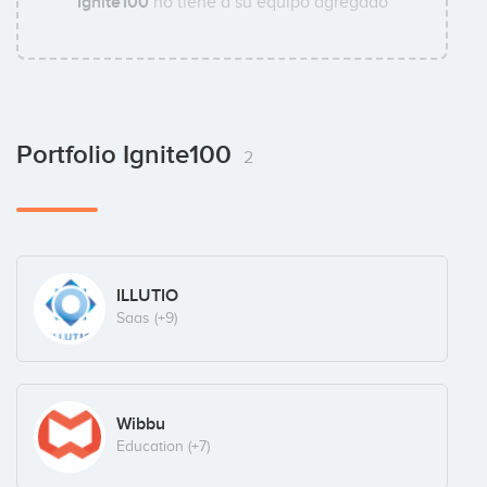
Ignite100
no tiene a su equipo agregado
Portfolio Ignite100
2
ILLUTIO
Saas
(+9)
Wibbu
Education
(+7)