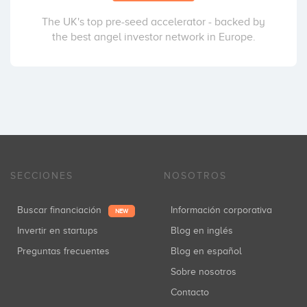
The UK's top pre-seed accelerator - backed by
the best angel investor network in Europe.
SECCIONES
NOSOTROS
Buscar financiación
Información corporativa
NEW
Invertir en startups
Blog en inglés
Preguntas frecuentes
Blog en español
Sobre nosotros
Contacto