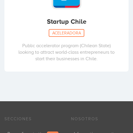
Startup Chile
ACELERADORA
Public accelerator program (Chilean State)
looking to attract world-class entrepreneurs to
start their businesses in Chile.
SECCIONES
NOSOTROS