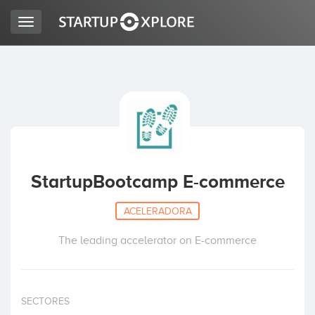
Toggle
navigation
BUSCO FINANCIACIÓN
REGISTRO
ACCESO
StartupBootcamp E-commerce
ACELERADORA
The leading accelerator on E-commerce
Inicio
SECTORES