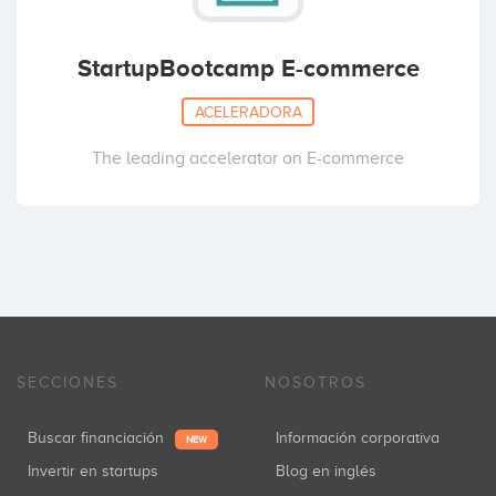
StartupBootcamp E-commerce
ACELERADORA
The leading accelerator on E-commerce
SECCIONES
NOSOTROS
Buscar financiación
Información corporativa
NEW
Invertir en startups
Blog en inglés