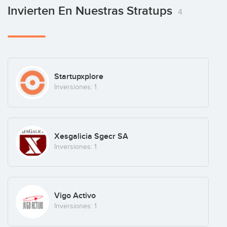
Signaturit
Invierten En Nuestras Stratups
4
Security
(+4)
Startupxplore
Inversiones: 1
Xesgalicia Sgecr SA
Inversiones: 1
Vigo Activo
Inversiones: 1