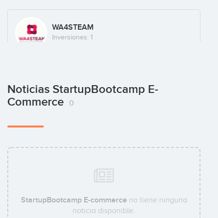
WA4STEAM
Inversiones: 1
Noticias StartupBootcamp E-
Commerce
0
StartupBootcamp E-commerce
no tiene ninguna
noticia disponible.