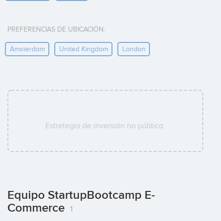
PREFERENCIAS DE UBICACIÓN:
Amsterdam
United Kingdom
London
Estretegía de inversión no pública.
Equipo StartupBootcamp E-
Commerce
1