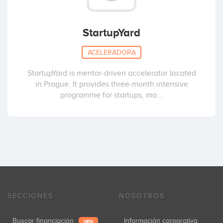
StartupYard
ACELERADORA
StartupYard is mentor-driven accelerator located
in Prague. It provides three-month intensive
programme for startups, ma...
SECCIONES
NOSOTROS
Buscar financiación
Información corporativa
NEW