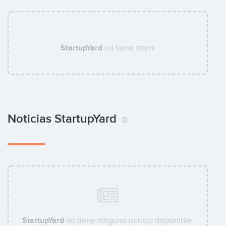
StartupYard
no tiene items
Noticias StartupYard
0
StartupYard
no tiene ninguna noticia disponible.