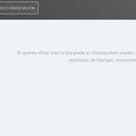
SCO FINANCIACIÓN
Si quieres afinar más tu búsqueda en Startupxplore puedes usa
resultados de Startups, Inversore