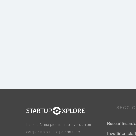
SECCI
Buscar financi
La plataforma premium de inversión en
compañías con alto potencial de
Invertir en sta