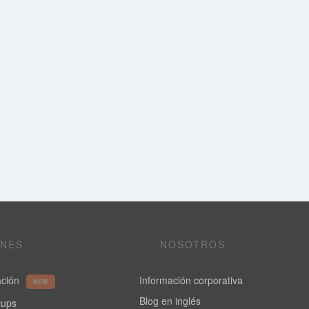
ONES
NOSOTROS
ación
Información corporativa
NEW
Blog en inglés
rtups