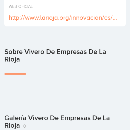
Invertir
WEB OFICIAL
http://www.larioja.org/innovacion/es/vivero-empresas/vivero-empresas
Sobre Vivero De Empresas De La
Rioja
Galería Vivero De Empresas De La
Rioja
0