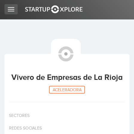
Toggle
navigation
BUSCO FINANCIACIÓN
REGISTRO
ACCESO
Vivero de Empresas de La Rioja
ACELERADORA
SECTORES
Inicio
REDES SOCIALES