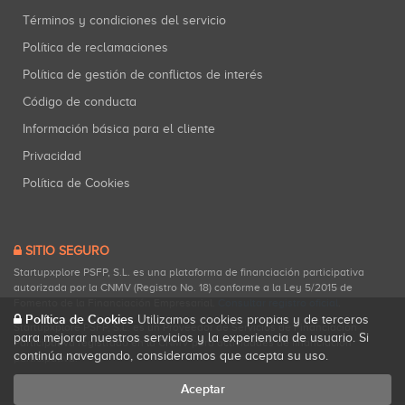
Términos y condiciones del servicio
Política de reclamaciones
Política de gestión de conflictos de interés
Código de conducta
Información básica para el cliente
Privacidad
Política de Cookies
SITIO SEGURO
Startupxplore PSFP, S.L. es una plataforma de financiación participativa
autorizada por la CNMV (Registro No. 18) conforme a la Ley 5/2015 de
Fomento de la Financiación Empresarial.
Consultar registro oficial
.
Política de Cookies
Utilizamos cookies propias y de terceros
Startupxplore PSFP, S.L. es un Proveedor de Servicios de Financiación
para mejorar nuestros servicios y la experiencia de usuario. Si
Participativa registrado en la CNMV para actividades de financiación
continúa navegando, consideramos que acepta su uso.
participativa.
Aceptar