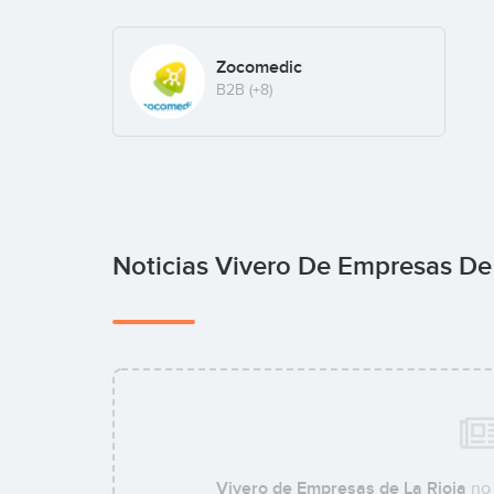
Zocomedic
B2B
(+8)
Noticias Vivero De Empresas De
Vivero de Empresas de La Rioja
no 