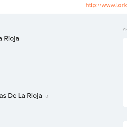
S
 Rioja
as De La Rioja
0