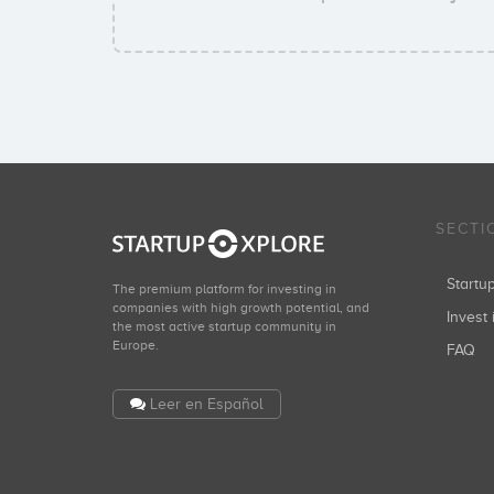
SECTI
Start
The premium platform for investing in
companies with high growth potential, and
Invest 
the most active startup community in
Europe.
FAQ
Leer en Español