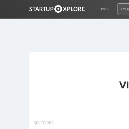
Invest
LOOK
LOOKING FOR FUNDING?
REGISTER
ACCESS
Vi
Home
Invest
SECTORES