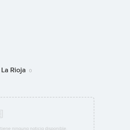
 La Rioja
0
tiene ninguna noticia disponible.