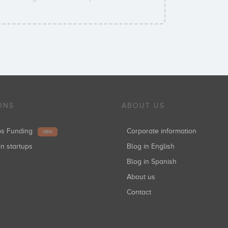
ONS
ABOUT US
ups Funding
Corporate information
NEW
in startups
Blog in English
Blog in Spanish
About us
Contact