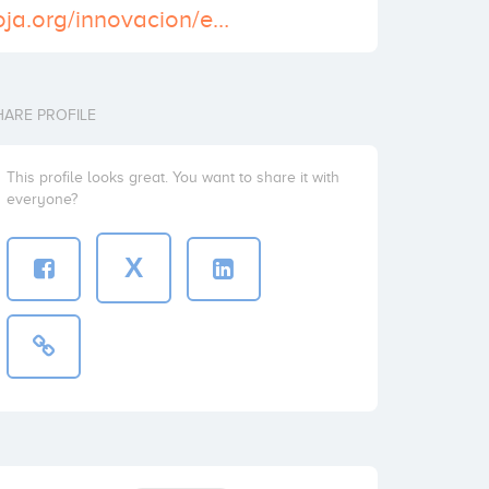
http://www.larioja.org/innovacion/es/vivero-empresas/vivero-empresas
HARE PROFILE
This profile looks great. You want to share it with
everyone?
X