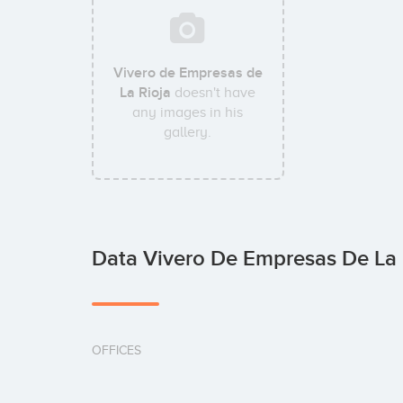
Vivero de Empresas de
La Rioja
doesn't have
any images in his
gallery.
Data Vivero De Empresas De La 
OFFICES