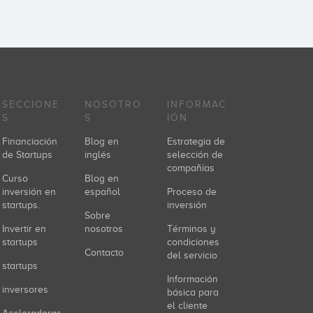
SECCIONE
NOSOTRO
INFORMAC
S
S
IÓN
Financiación
Blog en
Estrategia de
de Startups
inglés
selección de
compañías
Curso
Blog en
inversión en
español
Proceso de
startups.
inversión
Sobre
Invertir en
nosotros
Términos y
startups
condiciones
Contacto
del servicio
startups
Información
inversores
básica para
el cliente