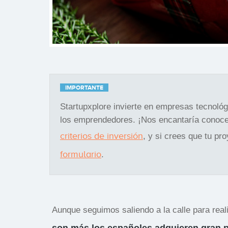
IMPORTANTE
Startupxplore invierte en empresas tecnoló
los emprendedores. ¡Nos encantaría conoce
criterios de inversión
, y si crees que tu pr
formulario
.
Aunque seguimos saliendo a la calle para rea
son más los españoles adquieren gran p