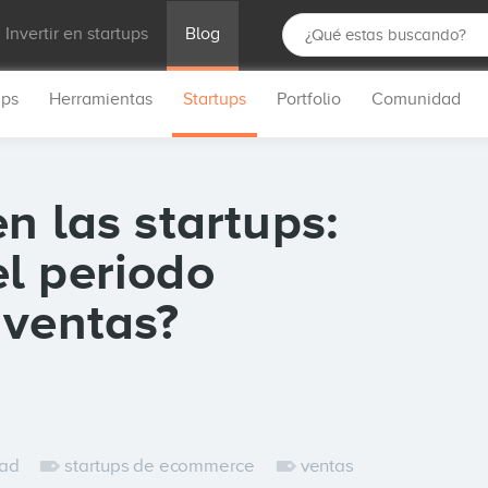
Invertir en startups
Blog
ups
Herramientas
Startups
Portfolio
Comunidad
n las startups:
l periodo
 ventas?
dad
startups de ecommerce
ventas