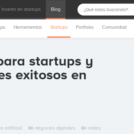
Invertir en startups
Blog
ups
Herramientas
Startups
Portfolio
Comunidad
ara startups y
es exitosos en
a artificial
negocios digitales
redes