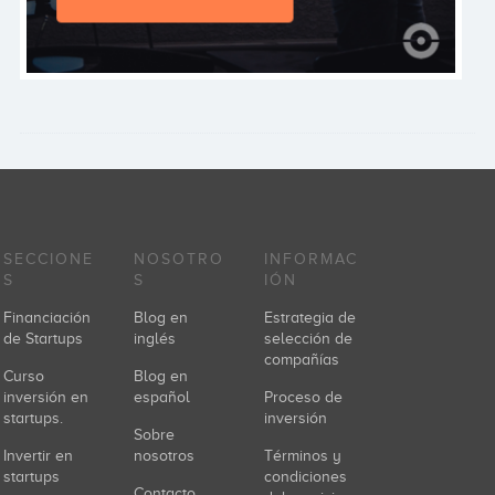
SECCIONE
NOSOTRO
INFORMAC
S
S
IÓN
Financiación
Blog en
Estrategia de
de Startups
inglés
selección de
compañías
Curso
Blog en
inversión en
español
Proceso de
startups.
inversión
Sobre
Invertir en
nosotros
Términos y
startups
condiciones
Contacto