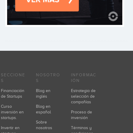
SECCIONE
NOSOTRO
INFORMAC
S
S
IÓN
Financiación
Blog en
Estrategia de
de Startups
inglés
selección de
compañías
Curso
Blog en
inversión en
español
Proceso de
startups.
inversión
Sobre
Invertir en
nosotros
Términos y