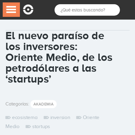
El nuevo paraíso de
los inversores:
Oriente Medio, de los
petrodólares a las
‘startups’
Categorías:
AKADEMIA
ecosistema
inversion
Oriente
Medio
startups