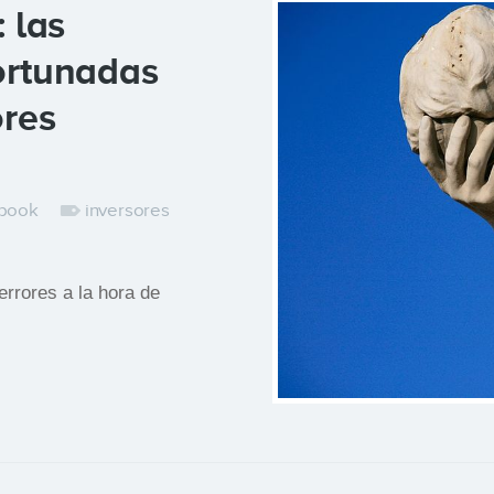
 las
ortunadas
ores
book
inversores
rrores a la hora de