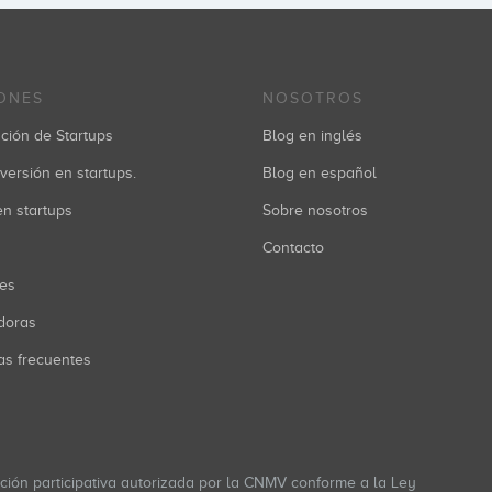
ONES
NOSOTROS
ción de Startups
Blog en inglés
versión en startups.
Blog en español
 en startups
Sobre nosotros
Contacto
res
doras
as frecuentes
ación participativa autorizada por la CNMV conforme a la Ley