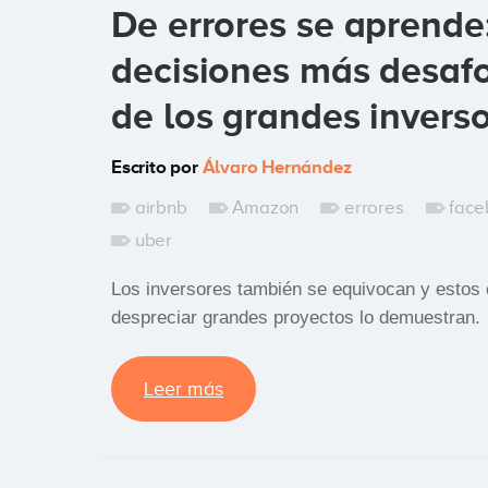
De errores se aprende:
decisiones más desaf
de los grandes invers
Escrito por
Álvaro Hernández
airbnb
Amazon
errores
face
uber
Los inversores también se equivocan y estos e
despreciar grandes proyectos lo demuestran.
Leer más