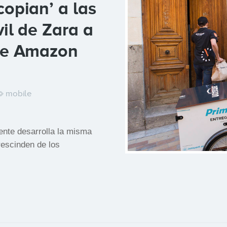
copian’ a las
il de Zara a
 de Amazon
mobile
ente desarrolla la misma
escinden de los