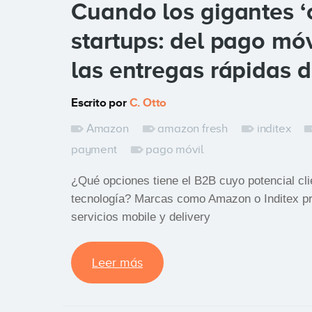
Cuando los gigantes ‘
startups: del pago móv
las entregas rápidas
Escrito por
C. Otto
Amazon
amazon fresh
inditex
payment
pago móvil
¿Qué opciones tiene el B2B cuyo potencial cli
tecnología? Marcas como Amazon o Inditex pr
servicios mobile y delivery
Leer más