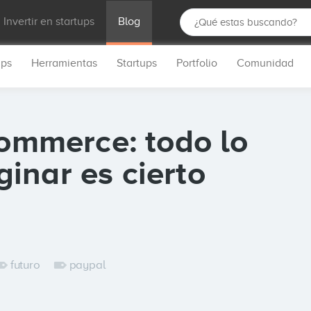
Invertir en startups
Blog
ups
Herramientas
Startups
Portfolio
Comunidad
commerce: todo lo
inar es cierto
futuro
paypal