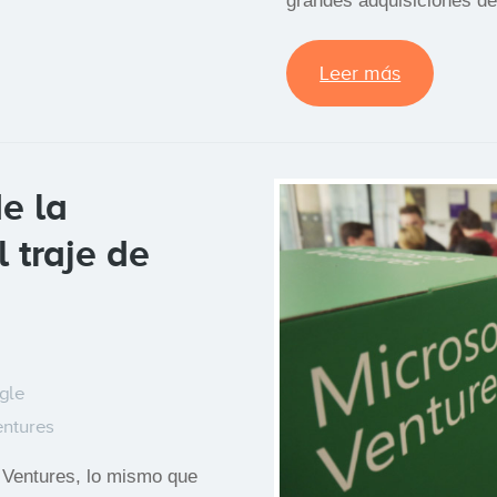
grandes adquisiciones de
Leer más
e la
 traje de
gle
entures
e Ventures, lo mismo que