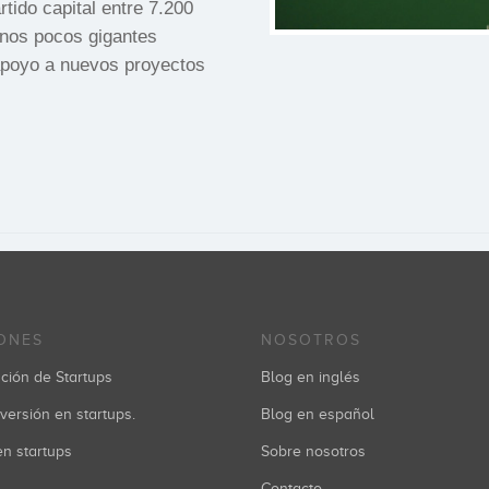
tido capital entre 7.200
 unos pocos gigantes
 apoyo a nuevos proyectos
ONES
NOSOTROS
ción de Startups
Blog en inglés
versión en startups.
Blog en español
 en startups
Sobre nosotros
Contacto