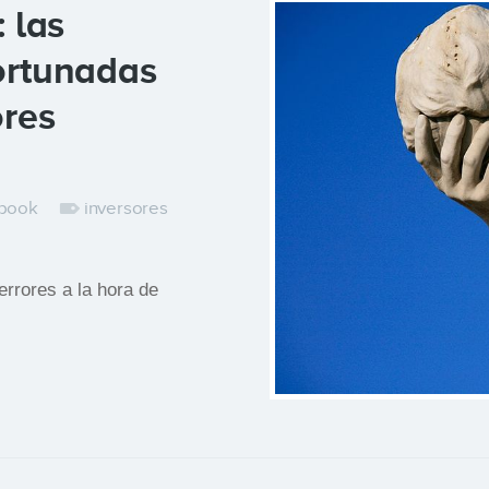
 las
ortunadas
ores
book
inversores
rrores a la hora de