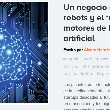
Un negocio 
robots y el 
motores de l
artificial
Escrito por
Álvaro Herná
apple
deepmind
artificial
machine lea
recomendación
perc
Los gigantes de la tecno
de la inteligencia artific
startups dedicadas al fut
recomendación y los algo