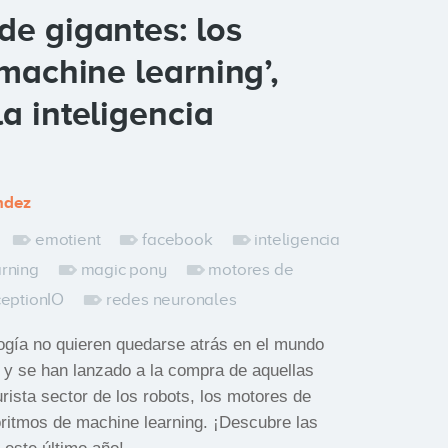
de gigantes: los
‘machine learning’,
a inteligencia
ndez
emotient
facebook
inteligencia
rning
magic pony
motores de
eptionIO
redes neuronales
logía no quieren quedarse atrás en el mundo
ial y se han lanzado a la compra de aquellas
urista sector de los robots, los motores de
ritmos de machine learning. ¡Descubre las