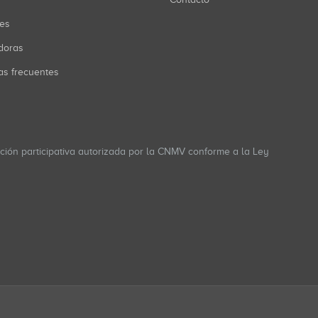
res
doras
as frecuentes
ación participativa autorizada por la CNMV conforme a la Ley