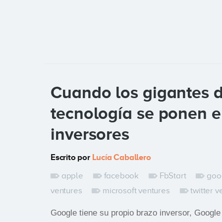
Cuando los gigantes d
tecnología se ponen el
inversores
Escrito por
Lucía Caballero
apple
facebook
FbStart
goo
ventures
microsoft ventures
twitter v
Google tiene su propio brazo inversor, Googl