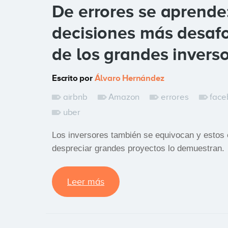
De errores se aprende:
decisiones más desaf
de los grandes invers
Escrito por
Álvaro Hernández
airbnb
Amazon
errores
face
uber
Los inversores también se equivocan y estos e
despreciar grandes proyectos lo demuestran.
Leer más