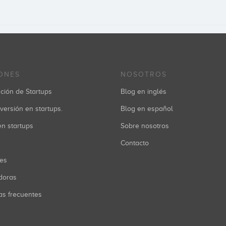
ONES
NOSOTROS
ción de Startups
Blog en inglés
versión en startups.
Blog en español
 en startups
Sobre nosotros
Contacto
res
doras
as frecuentes