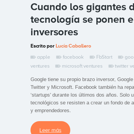
Cuando los gigantes d
tecnología se ponen el
inversores
Escrito por
Lucía Caballero
apple
facebook
FbStart
goo
ventures
microsoft ventures
twitter v
Google tiene su propio brazo inversor, Googl
Twitter y Microsoft. Facebook también ha repar
‘startups’ durante los últimos dos años. Solo
tecnológicos se resisten a crear un fondo de
y emprendedores.
Leer más