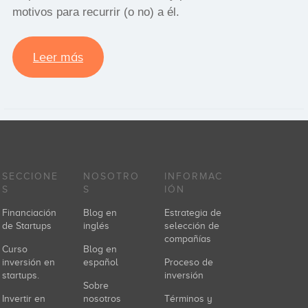
motivos para recurrir (o no) a él.
Leer más
SECCIONE
NOSOTRO
INFORMAC
S
S
IÓN
Financiación
Blog en
Estrategia de
de Startups
inglés
selección de
compañías
Curso
Blog en
inversión en
español
Proceso de
startups.
inversión
Sobre
Invertir en
nosotros
Términos y