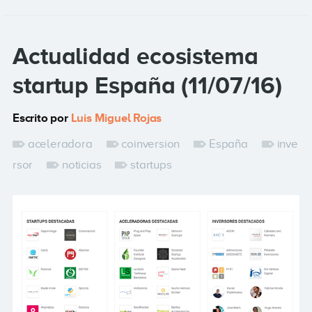
Actualidad ecosistema
startup España (11/07/16)
Escrito por
Luis Miguel Rojas
aceleradora
coinversion
España
inve
rsor
noticias
startups