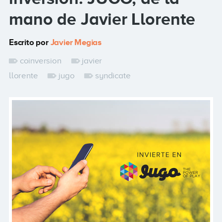
mano de Javier Llorente
Escrito por
Javier Megias
coinversion
javier
llorente
jugo
syndicate