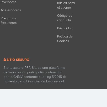
inversores
básica para
el cliente
Aceleradoras
Código de
Preguntas
conducta
frecuentes
Privacidad
Política de
Cookies
SITIO SEGURO
Startupxplore PFP, S.L. es una plataforma
de financiación participativa autorizada
por la CNMV conforme a la Ley 5/2015 de
Fomento de la Financiación Empresarial.
Todos los derechos reservados. Startupxplore ® 2017.