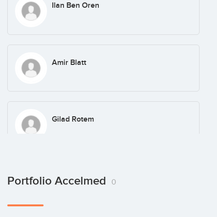
Ilan Ben Oren
Amir Blatt
Gilad Rotem
Tamir Wolf
Portfolio Accelmed
0