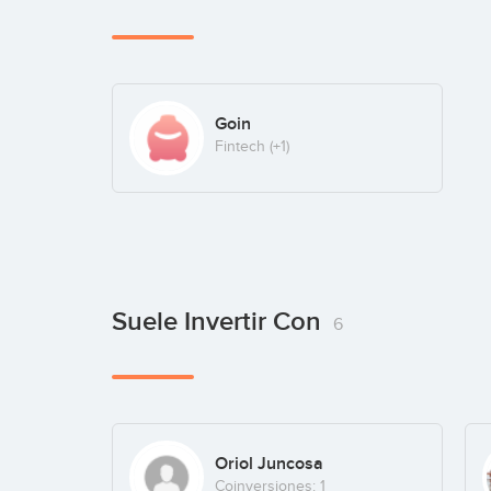
Goin
Fintech
(+1)
Suele Invertir Con
6
Oriol Juncosa
Coinversiones: 1