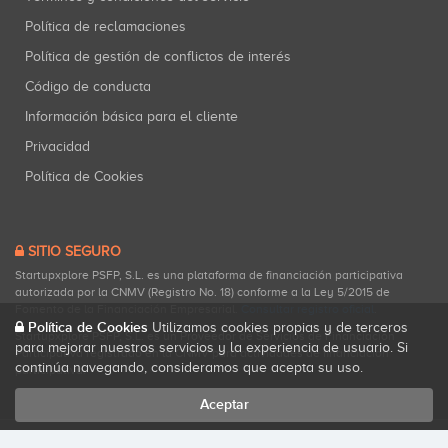
Política de reclamaciones
Política de gestión de conflictos de interés
Código de conducta
Información básica para el cliente
Privacidad
Política de Cookies
SITIO SEGURO
Startupxplore PSFP, S.L. es una plataforma de financiación participativa
autorizada por la CNMV (Registro No. 18) conforme a la Ley 5/2015 de
Fomento de la Financiación Empresarial.
Consultar registro oficial
.
Política de Cookies
Utilizamos cookies propias y de terceros
Startupxplore PSFP, S.L. es un Proveedor de Servicios de Financiación
para mejorar nuestros servicios y la experiencia de usuario. Si
Participativa registrado en la CNMV para actividades de financiación
continúa navegando, consideramos que acepta su uso.
participativa.
Aceptar