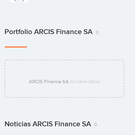
David Coudray
Portfolio ARCIS Finance SA
0
ARCIS Finance SA
no tiene items
Noticias ARCIS Finance SA
0