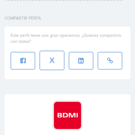
Coinversiones: 1
COMPARTIR PERFIL
DAD (Digital Assets Deployment)
Este perfil tiene una gran apariencia. ¿Quieres compartirlo
Coinversiones: 1
con todos?
X
Enisa
Coinversiones: 1
Kennet Partners
Coinversiones: 1