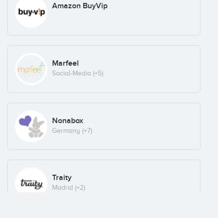
Amazon BuyVip
Marfeel
Social-Media
(+5)
Nonabox
Germany
(+7)
Traity
Madrid
(+2)